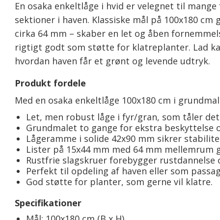
En osaka enkeltlåge i hvid er velegnet til mange
sektioner i haven. Klassiske mål på 100x180 cm 
cirka 64 mm – skaber en let og åben fornemmel
rigtigt godt som støtte for klatreplanter. Lad k
hvordan haven får et grønt og levende udtryk.
Produkt fordele
Med en osaka enkeltlåge 100x180 cm i grundmalet
Let, men robust låge i fyr/gran, som tåler de
Grundmalet to gange for ekstra beskyttelse og
Lågeramme i solide 42x90 mm sikrer stabilite
Lister på 15x44 mm med 64 mm mellemrum gi
Rustfrie slagskruer forebygger rustdannelse 
Perfekt til opdeling af haven eller som pass
God støtte for planter, som gerne vil klatre.
Specifikationer
Mål: 100x180 cm (B x H)