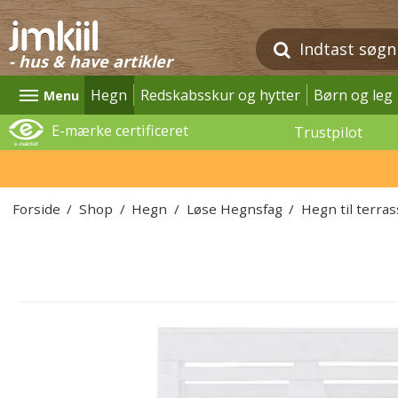
- hus & have artikler
Hegn
Redskabsskur og hytter
Børn og leg
Menu
E-mærke certificeret
Trustpilot
Forside
/
Shop
/
Hegn
/
Løse Hegnsfag
/
Hegn til terra