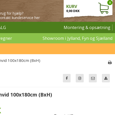
0
KURV
0,00 DKK
rug for hjælp?
ontakt kundeservice her
ALG
Montering & opsætning
regner
Showroom i Jylland, Fyn og Sjælland
 hvid 100x180cm (BxH)
 hvid 100x180cm (BxH)
K