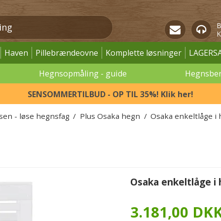
B
K
Haven
Pillebrændeovne
Komplette løsninger
LAGERS
Hegnsopmåling - guide
Hegnsbe
SENSOMMERTILBUD - OP TIL 35%! Klik her!
ssen - løse hegnsfag
/
Plus Osaka hegn
/
Osaka enkeltlåge i
Osaka enkeltlåge i
3.181,00 DK