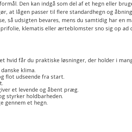
 formål. Den kan indgå som del af et hegn eller bruge
gør, at lågen passer til flere standardhegn og åbni
se, så udsigten bevares, mens du samtidig har en 
aprifolie, klematis eller ærteblomster sno sig op ad
 hvid får du praktiske løsninger, der holder i mang
t danske klima.
 flot udseende fra start.
t.
ver et levende og åbent præg.
og styrker holdbarheden.
age gennem et hegn.