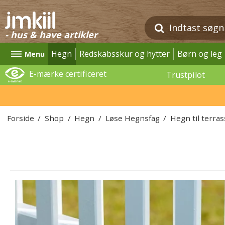
- hus & have artikler
Hegn
Redskabsskur og hytter
Børn og leg
Menu
E-mærke certificeret
Trustpilot
Forside
/
Shop
/
Hegn
/
Løse Hegnsfag
/
Hegn til terra