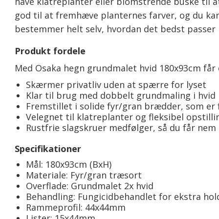
have klatreplanter eller blomstrende buske til
god til at fremhæve planternes farver, og du 
bestemmer helt selv, hvordan det bedst passer i
Produkt fordele
Med Osaka hegn grundmalet hvid 180x93cm får du
Skærmer privatliv uden at spærre for lyset
Klar til brug med dobbelt grundmaling i hvid
Fremstillet i solide fyr/gran brædder, som er
Velegnet til klatreplanter og fleksibel opstilli
Rustfrie slagskruer medfølger, så du får ne
Specifikationer
Mål: 180x93cm (BxH)
Materiale: Fyr/gran træsort
Overflade: Grundmalet 2x hvid
Behandling: Fungicidbehandlet for ekstra ho
Rammeprofil: 44x44mm
Lister: 15x44mm