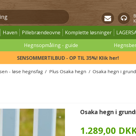
B
K
Haven
Pillebrændeovne
Komplette løsninger
LAGERS
Hegnsopmåling - guide
Hegnsbe
SENSOMMERTILBUD - OP TIL 35%! Klik her!
ssen - løse hegnsfag
/
Plus Osaka hegn
/
Osaka hegn i grun
Osaka hegn i grund
1.289,00 DK