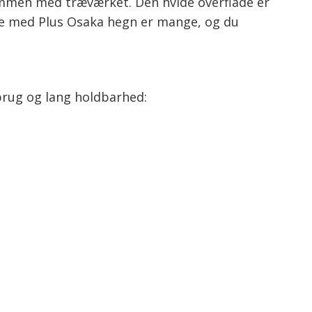
ammen med træværket. Den hvide overflade er
ne med Plus Osaka hegn er mange, og du
brug og lang holdbarhed: