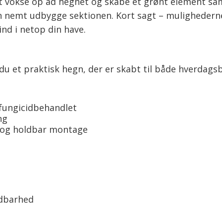
 at vokse op ad hegnet og skabe et grønt element s
kan nemt udbygge sektionen. Kort sagt – muligheder
nd i netop din have.
 et praktisk hegn, der er skabt til både hverdags
 fungicidbehandlet
ng
m og holdbar montage
ldbarhed