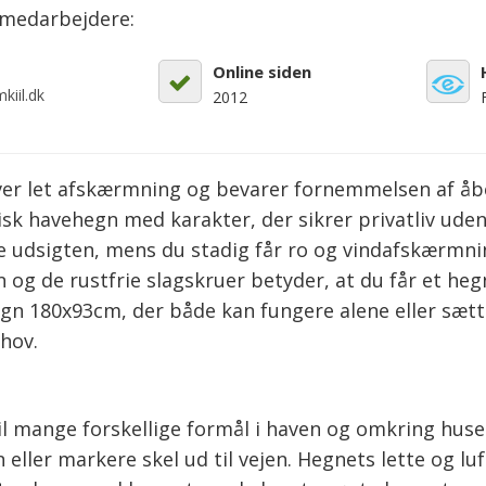
emedarbejdere:
Online siden
kiil.dk
2012
giver let afskærmning og bevarer fornemmelsen af å
sisk havehegn med karakter, der sikrer privatliv ude
 udsigten, mens du stadig får ro og vindafskærmnin
og de rustfrie slagskruer betyder, at du får et heg
 hegn 180x93cm, der både kan fungere alene eller sæ
ehov.
 mange forskellige formål i haven og omkring huse
 eller markere skel ud til vejen. Hegnets lette og lu