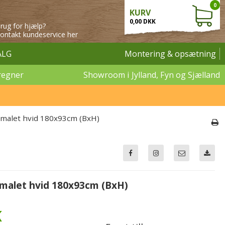
0
KURV
0,00 DKK
rug for hjælp?
ontakt kundeservice her
ALG
Montering & opsætning
regner
Showroom i Jylland, Fyn og Sjælland
dmalet hvid 180x93cm (BxH)
malet hvid 180x93cm (BxH)
K