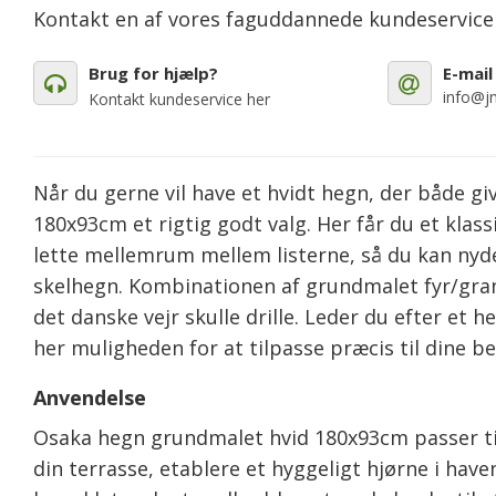
Kontakt en af vores faguddannede kundeservic
Brug for hjælp?
E-mail
info@jm
Kontakt kundeservice her
Når du gerne vil have et hvidt hegn, der både 
180x93cm et rigtig godt valg. Her får du et klas
lette mellemrum mellem listerne, så du kan nyde
skelhegn. Kombinationen af grundmalet fyr/gran 
det danske vejr skulle drille. Leder du efter et
her muligheden for at tilpasse præcis til dine b
Anvendelse
Osaka hegn grundmalet hvid 180x93cm passer til
din terrasse, etablere et hyggeligt hjørne i haven