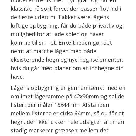
model er fremstillet i fyr/gran og har en
klassisk, rå sort farve, der passer flot ind i
de fleste uderum. Takket være lågens
luftige opbygning, får du både privatliv og
mulighed for at lade solen og haven
komme til sin ret. Enkeltheden gør det
nemt at matche lågen med både
eksisterende hegn og nye hegnselementer,
hvis du går med planer om at indhegne din
have.
Lågens opbygning er gennemtænkt med en
omlimet lågeramme på 42x90mm og solide
lister, der måler 15x44mm. Afstanden
mellem listerne er cirka 64mm, så du får et
hegn, der ikke lukker hele udsigten af, men
stadig markerer grænsen mellem det