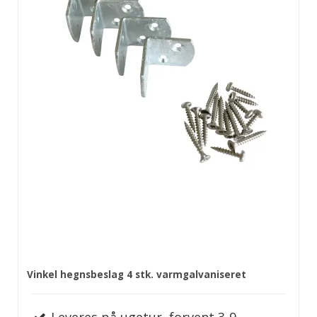
Vinkel hegnsbeslag 4 stk. varmgalvaniseret
Leveres på ugetur, forvent 3-9