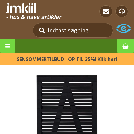
- hus & have artikler
SENSOMMERTILBUD - OP TIL 35%! Klik her!