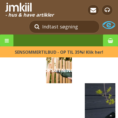
- hus & have artikler
SENSOMMERTILBUD - OP TIL 35%! Klik her!
OPSÆTNING