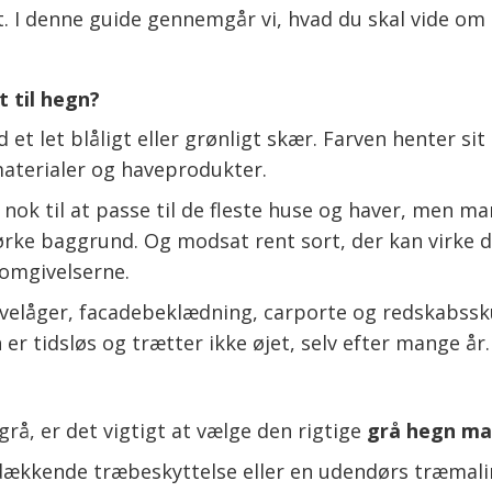
. I denne guide gennemgår vi, hvad du skal vide om 
 til hegn?
t let blåligt eller grønligt skær. Farven henter si
aterialer og haveprodukter.
nok til at passe til de fleste huse og haver, men ma
ørke baggrund. Og modsat rent sort, der kan virke
 omgivelserne.
havelåger, facadebeklædning, carporte og redskabss
 er tidsløs og trætter ikke øjet, selv efter mange år.
grå, er det vigtigt at vælge den rigtige
grå hegn ma
dækkende træbeskyttelse eller en udendørs træmali