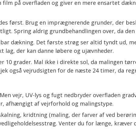
n film på overfladen og giver en mere ensartet dæk
des først. Brug en imprægnerende grunder, der bes
entligt. Spring aldrig grundbehandlingen over, da d
bar dækning. Det første strøg ser altid tyndt ud, me
kt lag, der kan danne løbere og ujævnheder.
r 10 grader. Mal ikke i direkte sol, da malingen tør
jek også vejrudsigten for de næste 24 timer, da reg
Men vejr, UV-lys og fugt nedbryder overfladen gradvi
r, afhængigt af vejrforhold og malingstype.
afskalning, kridtning (maling, der farver af ved berø
 vedligeholdelsesstrøg. Venter du for længe, kræver 