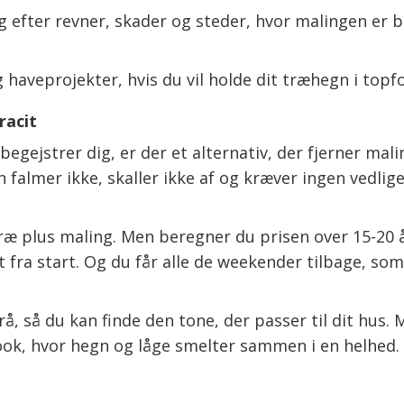
g efter revner, skader og steder, hvor malingen er b
g haveprojekter, hvis du vil holde dit træhegn i topf
racit
egejstrer dig, er der et alternativ, der fjerner mal
n falmer ikke, skaller ikke af og kræver ingen vedli
æ plus maling. Men beregner du prisen over 15-20 år
t fra start. Og du får alle de weekender tilbage, som
grå, så du kan finde den tone, der passer til dit h
ok, hvor hegn og låge smelter sammen i en helhed.