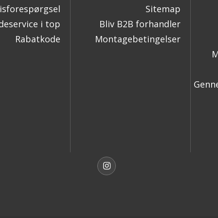
isforespørgsel
Sitemap
eservice i top
Bliv B2B forhandler
Rabatkode
Montagebetingelser
M
Genne