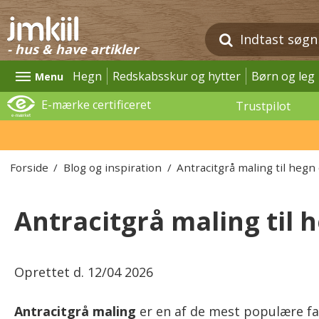
- hus & have artikler
Hegn
Redskabsskur og hytter
Børn og leg
Menu
E-mærke certificeret
Trustpilot
Forside
/
Blog og inspiration
/
Antracitgrå maling til heg
Antracitgrå maling til 
Oprettet d.
12/04 2026
Antracitgrå maling
er en af de mest populære far