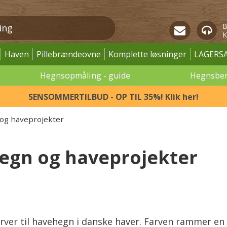
B
K
Haven
Pillebrændeovne
Komplette løsninger
LAGERS
Hegnsopmåling - guide
Hegnsbe
SENSOMMERTILBUD - OP TIL 35%! Klik her!
n og haveprojekter
hegn og haveprojekter
ver til havehegn i danske haver. Farven rammer en 