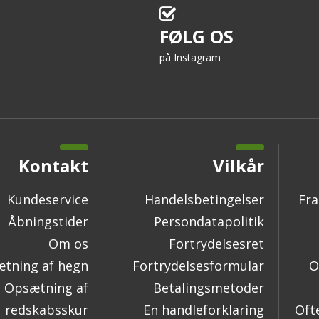
FØLG OS
på Instagram
Kontakt
Vilkår
Kundeservice
Handelsbetingelser
Fra
Åbningstider
Persondatapolitik
Om os
Fortrydelsesret
tning af hegn
Fortrydelsesformular
O
Opsætning af
Betalingsmetoder
redskabsskur
En handleforklaring
Oft