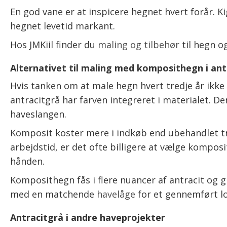
En god vane er at inspicere hegnet hvert forår. Ki
hegnet levetid markant.
Hos JMKiil finder du
maling og tilbehør
til hegn o
Alternativet til maling med komposithegn i ant
Hvis tanken om at male hegn hvert tredje år ikke b
antracitgrå har farven integreret i materialet. De
haveslangen.
Komposit koster mere i indkøb end ubehandlet tr
arbejdstid, er det ofte billigere at vælge komposi
hånden.
Komposithegn fås i flere nuancer af antracit og 
med en matchende
havelåge
for et gennemført lo
Antracitgrå i andre haveprojekter