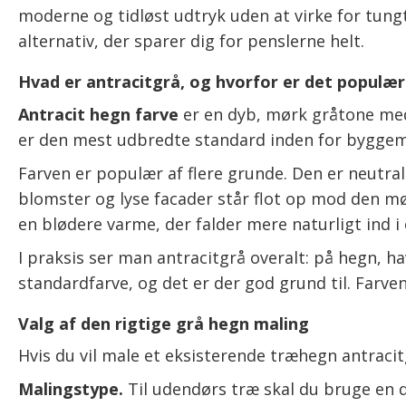
moderne og tidløst udtryk uden at virke for tungt
alternativ, der sparer dig for penslerne helt.
Hvad er antracitgrå, og hvorfor er det populært
Antracit hegn farve
er en dyb, mørk gråtone med e
er den mest udbredte standard inden for byggem
Farven er populær af flere grunde. Den er neutral 
blomster og lyse facader står flot op mod den m
en blødere varme, der falder mere naturligt ind i
I praksis ser man antracitgrå overalt: på hegn, 
standardfarve, og det er der god grund til. Farven
Valg af den rigtige grå hegn maling
Hvis du vil male et eksisterende træhegn antracit
Malingstype.
Til udendørs træ skal du bruge en 