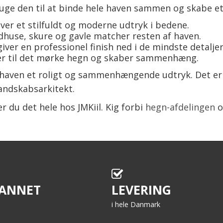
 bruge den til at binde hele haven sammen og skabe
ver et stilfuldt og moderne udtryk i bedene.
dhuse, skure og gavle matcher resten af haven.
iver en professionel finish ned i de mindste detaljer
ser til det mørke hegn og skaber sammenhæng.
r haven et roligt og sammenhængende udtryk. Det e
landskabsarkitekt.
 du det hele hos JMKiil. Kig forbi
hegn-afdelingen
o
ANNET
LEVERING
i hele Danmark