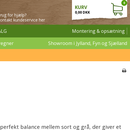
0
KURV
0,00 DKK
rug for hjælp?
ontakt kundeservice her
ALG
Montering & opsætning
regner
Showroom i Jylland, Fyn og Sjælland
perfekt balance mellem sort og grå, der giver et