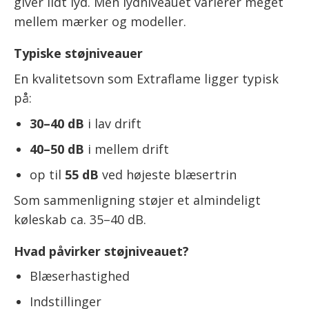
giver lidt lyd. Men lydniveauet varierer meget
mellem mærker og modeller.
Typiske støjniveauer
En kvalitetsovn som Extraflame ligger typisk
på:
30–40 dB
i lav drift
40–50 dB
i mellem drift
op til
55 dB
ved højeste blæsertrin
Som sammenligning støjer et almindeligt
køleskab ca. 35–40 dB.
Hvad påvirker støjniveauet?
Blæserhastighed
Indstillinger