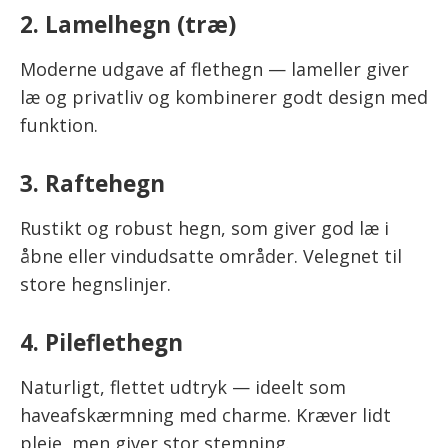
2. Lamelhegn (træ)
Moderne udgave af flethegn — lameller giver
læ og privatliv og kombinerer godt design med
funktion.
3. Raftehegn
Rustikt og robust hegn, som giver god læ i
åbne eller vindudsatte områder. Velegnet til
store hegnslinjer.
4. Pileflethegn
Naturligt, flettet udtryk — ideelt som
haveafskærmning med charme. Kræver lidt
pleje, men giver stor stemning.