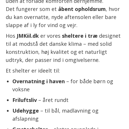
uden at forlade komforten derhjemme.
Det fungerer som et
åbent opholdsrum
, hvor
du kan overnatte, nyde aftensolen eller bare
slappe af i ly for vind og vejr.
Hos
JMKiil.dk
er vores
sheltere i træ
designet
til at modstå det danske klima – med solid
konstruktion, høj kvalitet og et naturligt
udtryk, der passer ind i omgivelserne.
Et shelter er ideelt til:
Overnatning i haven
– for både børn og
voksne
Friluftsliv
– året rundt
Udehygge
– til bål, madlavning og
afslapning