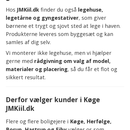
Hos
JMKiil.dk
finder du også
legehuse,
legetårne og gyngestativer
, som giver
børnene et trygt og sjovt sted at lege i haven.
Produkterne leveres som byggesæt og kan
samles af dig selv.
Vi monterer ikke legehuse, men vi hjælper
gerne med
rådgivning om valg af model,
materialer og placering
, så du får et flot og
sikkert resultat.
Derfor vælger kunder i Køge
JMKiil.dk
Flere og flere boligejere i
Køge, Herfølge,
Borup, Hastrup og Ejby
vælger os som